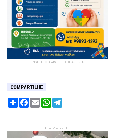
INSTITUTO BRASILEIRO DE AUTISTA
COMPARTILHE
Share
Facebook
Email
WhatsApp
Telegram
- Federal Móveis e Eletro: -