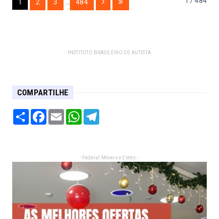
1 / 484
1
2
3
...
484
INSTITUTO BRASILEIRO DE AUTISTA
COMPARTILHE
Share
Facebook
Email
WhatsApp
Telegram
- Federal Móveis e Eletro: -