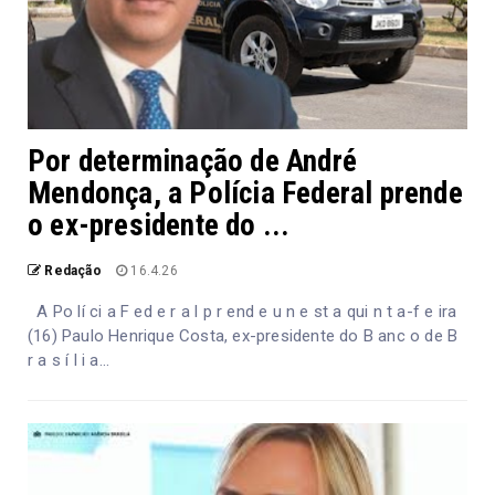
Por determinação de André
Mendonça, a Polícia Federal prende
o ex-presidente do ...
Redação
16.4.26
A Po lí ci a F ed e r a l p r end e u n e st a qui n t a-f e ira
(16) Paulo Henrique Costa, ex-presidente do B anc o de B
r a s í l i a...