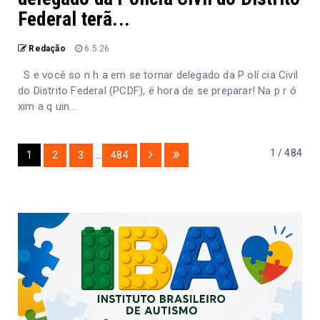
Federal terã...
Redação
6.5.26
S e você so n h a em se tornar delegado da P olí cia Civil
do Distrito Federal (PCDF), é hora de se preparar! Na p r ó
xim a q uin...
1 / 484
1
2
3
...
484