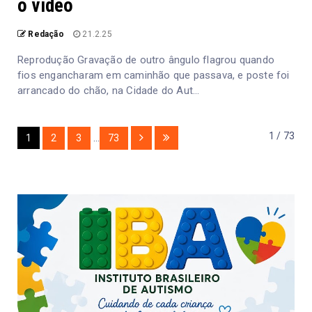
o vídeo
Redação
21.2.25
Reprodução Gravação de outro ângulo flagrou quando
fios engancharam em caminhão que passava, e poste foi
arrancado do chão, na Cidade do Aut...
1 / 73
1
2
3
...
73