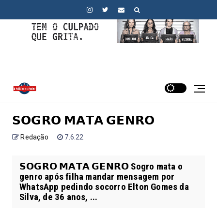
𝗦𝗢𝗚𝗥𝗢 𝗠𝗔𝗧𝗔 𝗚𝗘𝗡𝗥𝗢
Redação
7.6.22
𝗦𝗢𝗚𝗥𝗢 𝗠𝗔𝗧𝗔 𝗚𝗘𝗡𝗥𝗢 Sogro mata o
genro após filha mandar mensagem por
WhatsApp pedindo socorro Elton Gomes da
Silva, de 36 anos, ...