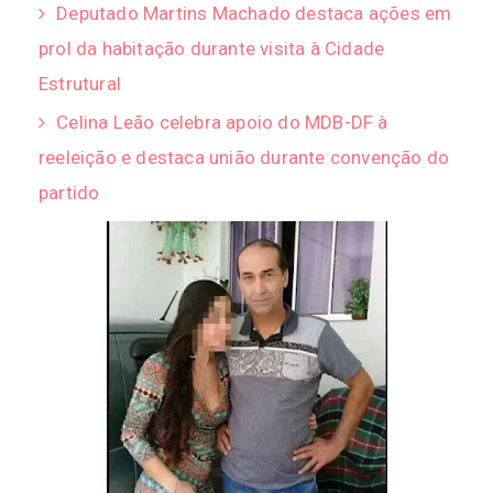
Deputado Martins Machado destaca ações em
prol da habitação durante visita à Cidade
Estrutural
Celina Leão celebra apoio do MDB-DF à
reeleição e destaca união durante convenção do
partido