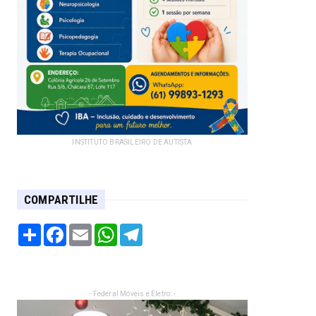
INSTITUTO BRASILEIRO DE AUTISTA
COMPARTILHE
Share
Facebook
Email
WhatsApp
Telegram
- Federal Móveis e Eletro: -