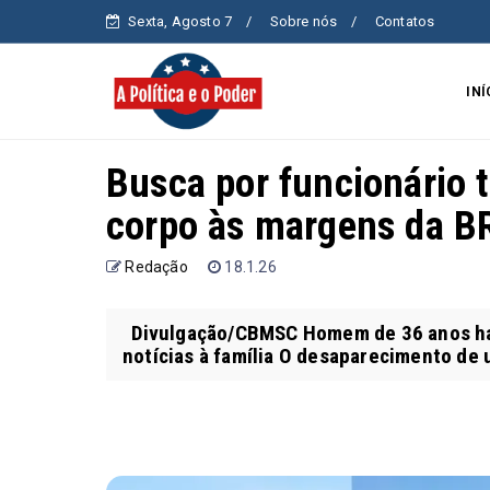
Sexta, Agosto 7
Sobre nós
Contatos
INÍ
Busca por funcionário
corpo às margens da B
Redação
18.1.26
Divulgação/CBMSC Homem de 36 anos havia
notícias à família O desaparecimento de u