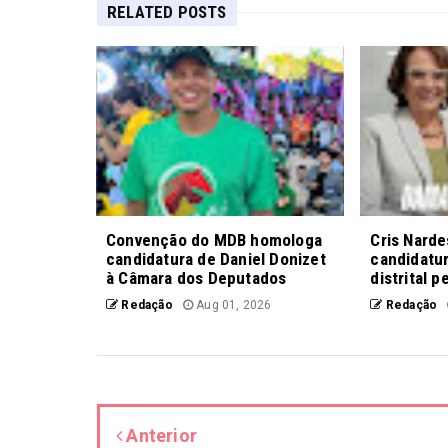
RELATED POSTS
Convenção do MDB homologa
Cris Nardes
candidatura de Daniel Donizet
candidatu
à Câmara dos Deputados
distrital 
Redação
Aug 01, 2026
Redação
Anterior