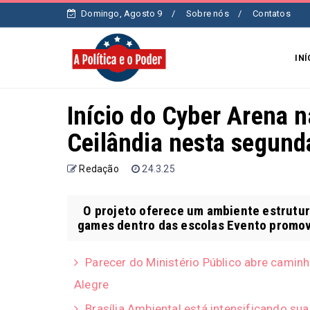
Domingo, Agosto 9
Sobre nós
Contatos
INÍ
Início do Cyber Arena n
Ceilândia nesta segunda
Redação
24.3.25
O projeto oferece um ambiente estrutur
games dentro das escolas Evento promove 
Parecer do Ministério Público abre camin
Alegre
Brasília Ambiental está intensificando su