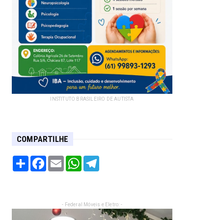
INSTITUTO BRASILEIRO DE AUTISTA
COMPARTILHE
Share
Facebook
Email
WhatsApp
Telegram
- Federal Móveis e Eletro: -