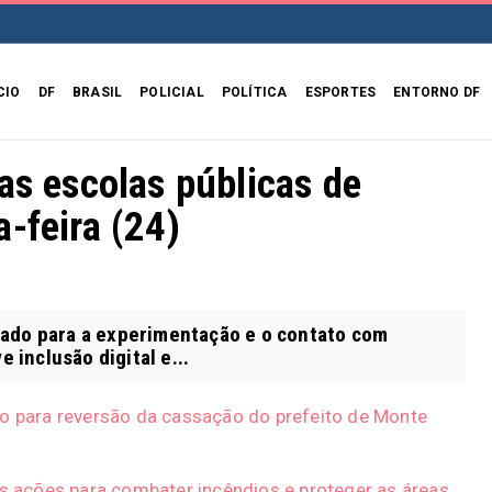
CIO
DF
BRASIL
POLICIAL
POLÍTICA
ESPORTES
ENTORNO DF
as escolas públicas de
-feira (24)
ado para a experimentação e o contato com
inclusão digital e...
ho para reversão da cassação do prefeito de Monte
as ações para combater incêndios e proteger as áreas