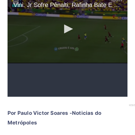
KEBE
Por Paulo Victor Soares -Noticias do
Metrópoles