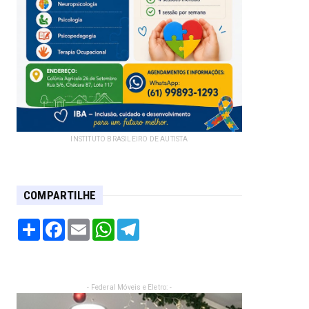
INSTITUTO BRASILEIRO DE AUTISTA
COMPARTILHE
Share
Facebook
Email
WhatsApp
Telegram
- Federal Móveis e Eletro: -