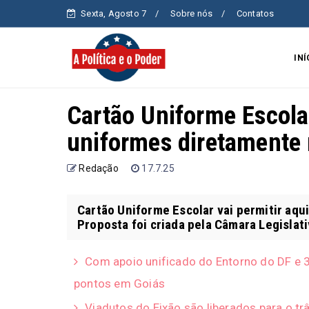
Sexta, Agosto 7
Sobre nós
Contatos
INÍ
Cartão Uniforme Escolar
uniformes diretamente 
Redação
17.7.25
Cartão Uniforme Escolar vai permitir aqu
Proposta foi criada pela Câmara Legislati
Com apoio unificado do Entorno do DF e 3
pontos em Goiás
Viadutos do Eixão são liberados para o tr