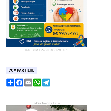
INSTITUTO BRASILEIRO DE AUTISTA
COMPARTILHE
Share
Facebook
Email
WhatsApp
Telegram
- Federal Móveis e Eletro: -