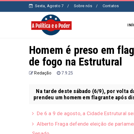
Sexta, Agosto 7
Sobre nós
Contatos
INÍ
Homem é preso em flagr
de fogo na Estrutural
Redação
7.9.25
Na tarde deste sábado (6/9), por volta das
prendeu um homem em flagrante após dis
De 6 a 9 de agosto, a Cidade Estrutural s
Alberto Fraga defende eleição de parlamen
Senado