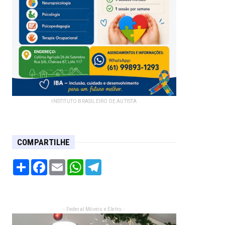
INSTITUTO BRASILEIRO DE AUTISTA
COMPARTILHE
Share
Facebook
Email
WhatsApp
Telegram
- Federal Móveis e Eletro: -