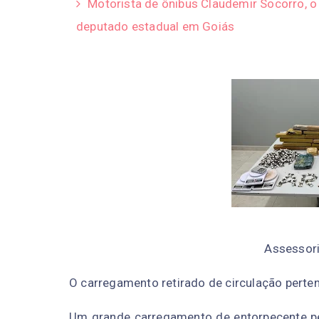
Motorista de ônibus Claudemir Socorro, o 
deputado estadual em Goiás
Assessor
O carregamento retirado de circulação perten
Um grande carregamento de entorpecente pe