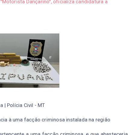
"Motorista Dançarino", oficializa candidatura a
ia
|
Polícia Civil - MT
cia à uma facção criminosa instalada na região
rtencente a uma facção criminosa, e que abasteceria