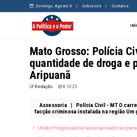
Domingo, Agosto 9
Sobre nós
Contatos
INÍ
Mato Grosso: Polícia Ci
quantidade de droga e 
Aripuanã
Redação
8.10.25
Assessoria | Polícia Civil - MT O carre
facção criminosa instalada na região Um 
União Progressista reúne apoiadores para