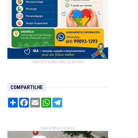
INSTITUTO BRASILEIRO DE AUTISTA
COMPARTILHE
Share
Facebook
Email
WhatsApp
Telegram
- Federal Móveis e Eletro: -