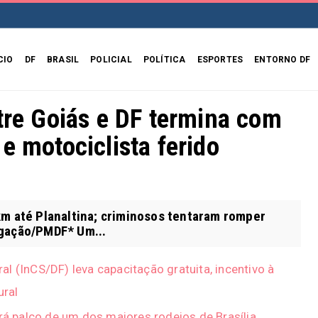
CIO
DF
BRASIL
POLICIAL
POLÍTICA
ESPORTES
ENTORNO DF
ntre Goiás e DF termina com
e motociclista ferido
m até Planaltina; criminosos tentaram romper
lgação/PMDF* Um...
eral (InCS/DF) leva capacitação gratuita, incentivo à
ural
erá palco de um dos maiores rodeios de Brasília