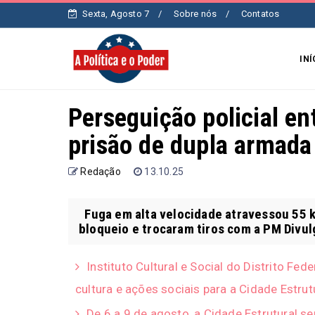
Sexta, Agosto 7
Sobre nós
Contatos
INÍ
Perseguição policial e
prisão de dupla armada 
Redação
13.10.25
Fuga em alta velocidade atravessou 55 k
bloqueio e trocaram tiros com a PM Divu
Instituto Cultural e Social do Distrito Fed
cultura e ações sociais para a Cidade Estrut
De 6 a 9 de agosto, a Cidade Estrutural s