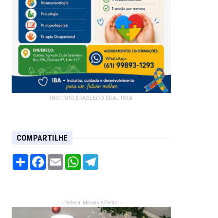
INSTITUTO BRASILEIRO DE AUTISTA
COMPARTILHE
Share
Facebook
Email
WhatsApp
Telegram
- Federal Móveis e Eletro: -