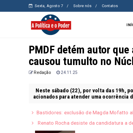
Sexta, Agosto 7
Sobre nós
Contatos
INÍ
PMDF detém autor que 
causou tumulto no Núcl
Redação
24.11.25
Neste sábado (22), por volta das 19h, pol
acionados para atender uma ocorrência d
Bastidores: exclusão de Magda Mofatto a
Renato Rocha desiste da candidatura a de