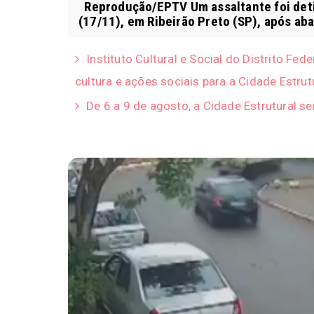
Reprodução/EPTV Um assaltante foi detid
(17/11), em Ribeirão Preto (SP), após ab
Instituto Cultural e Social do Distrito Fed
cultura e ações sociais para a Cidade Estrut
De 6 a 9 de agosto, a Cidade Estrutural s