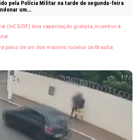
o pela Polícia Militar na tarde de segunda-feira
andonar um...
eral (InCS/DF) leva capacitação gratuita, incentivo à
ural
erá palco de um dos maiores rodeios de Brasília