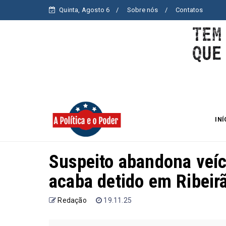
Quinta, Agosto 6
Sobre nós
Contatos
INÍ
Suspeito abandona veíc
acaba detido em Ribeir
Redação
19.11.25