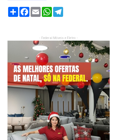
Share
Facebook
Email
WhatsApp
Telegram
- Federal Móveis e Eletro: -