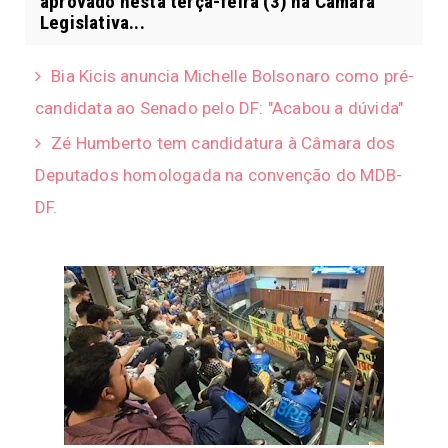
aprovado nesta terça-feira (3) na Câmara
Legislativa...
Bia Kicis anuncia Michelle Bolsonaro como pré-
candidata ao Senado pelo DF: "Acabou a dúvida"
Zé Humberto tem candidatura à Câmara dos
Deputados homologada na convenção do MDB-
DF.