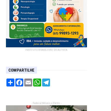
INSTITUTO BRASILEIRO DE AUTISTA
COMPARTILHE
Share
Facebook
Email
WhatsApp
Telegram
- Federal Móveis e Eletro: -