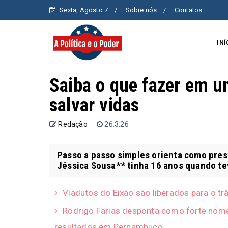
Sexta, Agosto 7
Sobre nós
Contatos
INÍ
Saiba o que fazer em um
salvar vidas
Redação
26.3.26
Passo a passo simples orienta como pre
Jéssica Sousa** tinha 16 anos quando teve
Viadutos do Eixão são liberados para o tr
Rodrigo Farias desponta como forte nome
resultados em Pernambuco.