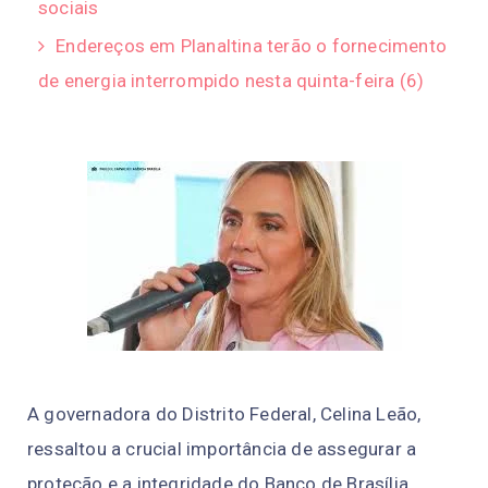
sociais
Endereços em Planaltina terão o fornecimento
de energia interrompido nesta quinta-feira (6)
A
governadora 
do D
istrito
Federal, 
Celina Leão
,
r
es
s
a
l
t
ou a 
crucial 
importância de a
ssegu
rar a 
proteção 
e a integridade 
do B
anco
d
e
 B
ra
síl
i
a 