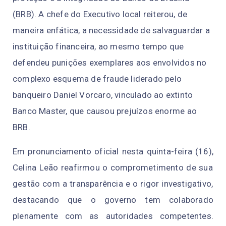
(BRB).
A
 ch
e
fe
d
o 
Exec
u
ti
v
o
local reiterou, de 
maneira enfática, a necessidade de salvaguardar a 
instituição financeira, ao mesmo tempo 
que 
def
e
n
d
e
u pu
n
i
çõ
e
s e
x
e
mp
lare
s
 aos
 envolvidos no 
comp
l
ex
o
 e
s
q
uema
d
e f
r
a
ud
e 
liderado 
pelo 
banqueiro Daniel Vorcaro
,
vincula
do 
ao
ex
ti
n
t
o 
B
a
nco
Master, 
que 
c
au
sou
prej
uízo
s
 enorme
a
o 
BRB
.
Em
p
ron
u
nciam
e
nto
ofi
ci
a
l
n
e
st
a
q
ui
nt
a-f
e
ira
(16),
Celina Leão
reafi
r
m
ou
o
compro
m
e
time
n
to de su
a
gestão
com a transparência
e o
rig
o
r
investigativo,
destacando
que o
g
o
v
er
no tem
colabo
rado
p
l
e
n
a
me
nte
com as autoridades
competentes.