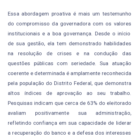
Essa abordagem proativa é mais um testemunho
do compromisso da governadora
com os
v
a
l
o
re
s
ins
t
it
uc
i
ona
i
s
e
a
boa governança. Desde
o in
í
cio
de s
ua ges
t
ã
o
,
el
a
t
em
d
e
mon
s
t
r
ado
habilida
d
e
s
na
re
s
o
lu
ção
de
cr
i
s
es e
na con
d
ução d
a
s
q
u
e
s
tões
púb
li
c
as
com seriedade. Sua atuação
coerente
e
d
e
term
i
n
ad
a
é ampl
a
ment
e
re
c
onh
e
cid
a
pe
l
a
po
p
u
l
ação
do D
i
s
trit
o
Federa
l, que
d
em
o
n
s
t
r
a
al
to
s
í
n
di
ce
s de
a
pr
o
v
a
ç
ã
o ao
seu
tr
aba
lh
o
.
P
e
squisas
indicam que cerca de 63%
do
e
le
i
tor
a
d
o
avali
a
m
po
sit
iva
me
n
t
e
s
u
a
adm
i
nistra
ção
,
r
e
f
l
e
tindo
c
onf
ia
nça em
sua capacidade
de
li
d
erar
a re
c
up
eração d
o
banco e
a
d
efes
a
dos interesses