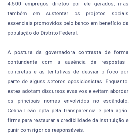
4.500 empregos diretos
por e
le
gerados, mas
também em sustentar os projetos sociais
essenciais promovidos pelo banco em benefício da
população do Distrito Federal.
A postura da governadora contrasta
de
form
a
co
n
t
unden
te
co
m a
ausê
n
ci
a
d
e
r
esp
o
s
t
as
c
o
ncr
et
a
s
e
a
s
tentativas de desviar
o
foco
p
o
r
pa
r
te
d
e
a
lgun
s
setores oposicionistas. Enquanto
estes adotam discursos evasivos
e
evitam abordar
os pr
inc
ip
a
i
s
n
o
me
s en
vo
lv
i
dos n
o
e
s
câ
n
d
a
lo
,
Celina
Leão opta pela transparência
e
p
el
a
a
ção
fi
rm
e
pa
r
a r
es
taurar
a
cr
e
dibi
l
i
dade
da
i
n
st
i
tu
i
çã
o e
puni
r
com rigor os responsáveis.