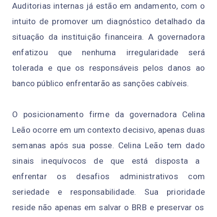
Auditorias internas já estão
em
a
n
d
a
m
ent
o, com
o
in
t
u
i
t
o de
pr
o
move
r um diagnóstico
deta
l
ha
d
o da
s
itu
a
ção
da instituição financeira.
A
g
ov
e
r
na
dor
a
e
n
fatiz
o
u
q
u
e nenhuma
irregularidade
será
tol
e
r
ad
a
e
que
os
r
e
sp
o
n
sá
v
e
is
p
el
o
s
d
a
n
os
a
o
ba
nco p
úbl
ico en
fr
e
n
ta
r
ã
o a
s sa
n
ç
õ
e
s
ca
bív
e
is.
O
po
s
i
cionam
e
nt
o
f
irm
e
da
g
ov
er
n
a
d
or
a Celina
Leão o
c
o
rr
e em
u
m
c
o
n
t
e
x
to decisivo
,
a
p
en
a
s duas
semanas após su
a
p
o
sse.
Celi
n
a
L
eã
o
tem
d
ad
o
s
i
n
a
is
ineq
uív
o
cos
de
que
est
á
d
ispost
a a
enfrentar os desafios administrativos
com
s
e
r
i
e
d
ad
e
e
resp
on
sabi
l
id
ad
e
.
Sua
pri
oridade
re
s
ide não apenas
em salvar o BRB e preservar os