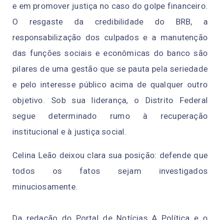
e
e
m
prom
o
ver
jus
t
iç
a
no
ca
so
d
o
g
o
lp
e f
ina
nc
e
i
ro
.
O resgaste da credibilidade do BRB, a
responsabilização dos culpados
e
a
ma
nu
t
enç
ão
d
a
s fu
n
ç
õ
e
s soc
ia
is
e
e
co
n
ômic
as do
b
an
c
o
sã
o
pilares de uma gestão que se pauta pela seriedade
e pelo
int
e
r
e
s
s
e
públ
i
co ac
i
m
a
d
e
qualquer outro
objetivo. Sob sua liderança,
o Distrito Federal
segue
deter
min
a
d
o r
u
m
o
à
rec
u
p
er
a
çã
o
i
n
st
ituci
o
n
a
l
e
à
jus
t
iç
a
s
o
ci
a
l
.
Ce
l
in
a 
L
e
ão deixou cla
r
a sua posição:
defende 
que 
t
o
do
s
o
s
 f
a
tos
s
e
ja
m 
i
nvesti
gado
s 
minuciosamente
.
Da redação do Portal de Notícias A Política e o 