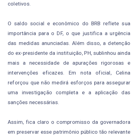
coletivos.
O saldo social e econômico
do
BRB
r
ef
le
t
e
sua
i
mp
or
tâ
n
ci
a para
o
DF,
o
qu
e jus
tif
i
ca
a
urgên
cia
d
a
s
m
e
didas
a
n
u
n
c
i
a
d
as.
Al
ém d
iss
o,
a
d
e
te
n
çã
o
do
e
x
-pr
e
s
i
den
te
da
inst
it
u
ição, PH,
sublinhou ainda
mais
a
n
e
ce
s
s
id
a
de
d
e
apu
r
a
çõ
e
s
ri
g
oros
a
s
e
i
nt
e
rv
e
n
ç
õe
s
eficaz
es
.
Em
no
t
a
o
f
ici
a
l,
Celina
reforçou
que
nã
o
m
e
dirá
e
s
forços
para assegurar
uma investigação completa
e a
ap
li
c
a
ção
da
s
s
a
nções
n
e
ce
ss
ár
i
a
s
.
A
s
sim,
fica
cl
a
ro
o
co
mpromis
s
o
d
a g
o
v
erna
d
ora
e
m
p
rese
rv
a
r
ess
e
pat
r
imôni
o
públi
co
tão
re
l
e
van
te