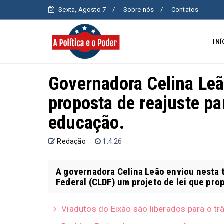
Sexta, Agosto 7
Sobre nós
Contatos
INÍ
Governadora Celina Le
proposta de reajuste pa
educação.
Redação
1.4.26
A governadora Celina Leão enviou nesta te
Federal (CLDF) um projeto de lei que prop
Viadutos do Eixão são liberados para o tr