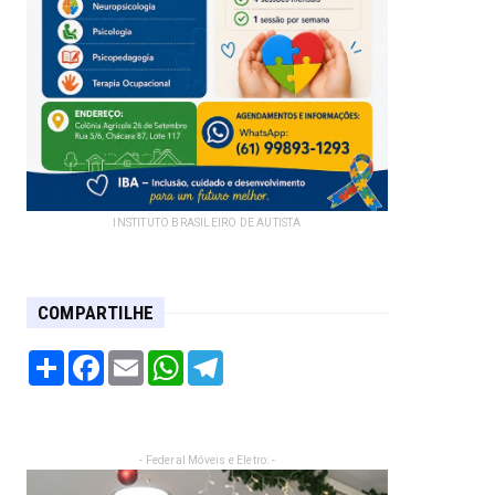
INSTITUTO BRASILEIRO DE AUTISTA
COMPARTILHE
Share
Facebook
Email
WhatsApp
Telegram
- Federal Móveis e Eletro: -