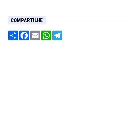
COMPARTILHE
Share
Facebook
Email
WhatsApp
Telegram
- Federal Móveis e Eletro: -