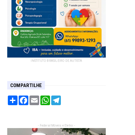
INSTITUTO BRASILEIRO DE AUTISTA
COMPARTILHE
Share
Facebook
Email
WhatsApp
Telegram
- Federal Móveis e Eletro: -